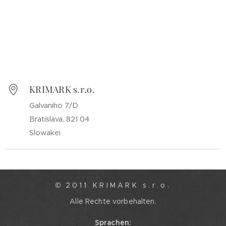
KRIMARK s.r.o.
Galvaniho 7/D
Bratislava, 821 04
Slowakei
© 2 0 1 1 K R I M A R K s . r . o .
Alle Rechte vorbehalten.
Sprachen