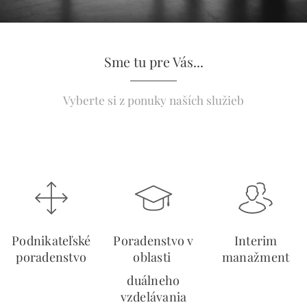
Sme tu pre Vás...
Vyberte si z ponuky naších služieb
Podnikateľské
Poradenstvo v
Interim
poradenstvo
oblasti
manažment
duálneho
vzdelávania